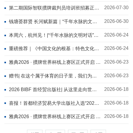
经济学院志》序言
2026-07-30
第二期国际智联掼牌裁判员培训班招募正式
启动！
2026-06-30
钱塘荟群贤 长河赋新篇｜“千年水脉的文明
对话”大运河文化论坛成功举办
2026-06-24
本周六，杭州见！|“千年水脉的文明对话”大
运河文化论坛，这份温馨提示请收好
2026-06-24
重磅推荐｜《中国文化的根基：特色文化产
业研究（第八辑）》：解码乡村振兴的文化
力量
2026-06-23
雅典2026 · 掼牌世界杯线上赛区正式开启 强
国运动助力掼牌竞技赛事，打造掼牌文化出
海超级战舰
2026-06-23
赠书| 在这个属于体育的日子里，我们为你
准备了一份特别的礼物
2026-06-18
2026 BIBF 首经贸出版社| 从这里走向世界
的中国好书
2026-06-18
喜报！首都经济贸易大学出版社入选“2026
中国图书海外馆藏影响力出版100强”
2026-06-18
雅典2026 · 掼牌世界杯线上赛区正式开启 强
国运动助力掼牌竞技赛事，打造掼牌文化出
海超级战舰