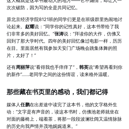
这大概就是这本书最动人的地方——它不煽情，却让人一
次次破防，因为写的全是共同记忆。
原北京经济学院8121班的同学们更是在班级群里热闹地讨
论起来。
赵耀
说：“同学你的记性真好，这本书带给了我
们非常多的美好回忆。”
张涛
说：“拜读你的大作，仿佛又
回到了那大学时代。四年的美好回忆像过电影一样，历历
在目。里面居然有我参加天安门广场晚会跳集体舞的照
片，太好了！”
还有
周丽萍
说“看得我也手痒痒了”，
韩英
说“希望再看到你
的新作”……老同学之间的这份情谊，读来格外温暖。
那些藏在书页里的感动，我们都记得
媒体人
任鹏
在出差途中读完了这本书，他的文字格外生
动：“文字是有声音的，读这本书时，仿佛池老师就坐在
对面的藤椅上，端着茶，将那一段段波澜壮阔又温情脉脉
的历史向我声情并茂地娓娓道来。”