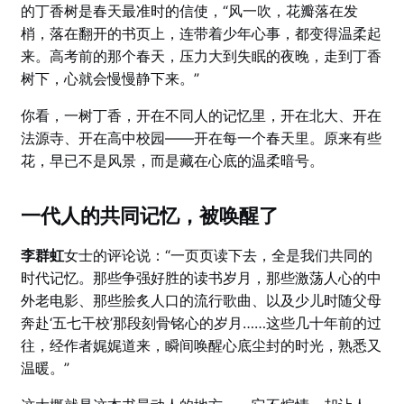
的丁香树是春天最准时的信使，“风一吹，花瓣落在发
梢，落在翻开的书页上，连带着少年心事，都变得温柔起
来。高考前的那个春天，压力大到失眠的夜晚，走到丁香
树下，心就会慢慢静下来。”
你看，一树丁香，开在不同人的记忆里，开在北大、开在
法源寺、开在高中校园——开在每一个春天里。原来有些
花，早已不是风景，而是藏在心底的温柔暗号。
一代人的共同记忆，被唤醒了
李群虹
女士的评论说：“一页页读下去，全是我们共同的
时代记忆。那些争强好胜的读书岁月，那些激荡人心的中
外老电影、那些脍炙人口的流行歌曲、以及少儿时随父母
奔赴‘五七干校’那段刻骨铭心的岁月……这些几十年前的过
往，经作者娓娓道来，瞬间唤醒心底尘封的时光，熟悉又
温暖。”