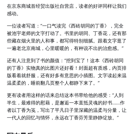
在京东商城首经贸出版社自营店，读者的好评同样让我们
感动。
一位读者写道：“一口气读完《西砖胡同的丁香》，完全
被池宇老师的文字打动了。书里的胡同、丁香花，还有那
些藏在烟火里的人和事，都写得特别细腻。跟着文字逛了
一遍老北京南城，心里暖暖的，有种说不出的治愈感。”
还有人注意到了书的颜值：“挖到宝了！这本《西砖胡同
的丁香》实物真的比图片还好看！封面超有质感，内页排
版看着就舒服，还有好多有意思的小插图。文字读起来温
温柔柔的，睡前翻几页整个人都静下来了。”
更有读者用这样的话来总结这本书带给他的感受：“人到
半生，最难得的慰藉，是邂逅一本直抵灵魂的好书……作
者以丁香为笺，写出了平凡日子里深藏的温柔与分量，让
一代人的回忆与情怀，永远在丁香芬芳里静静绽放。”