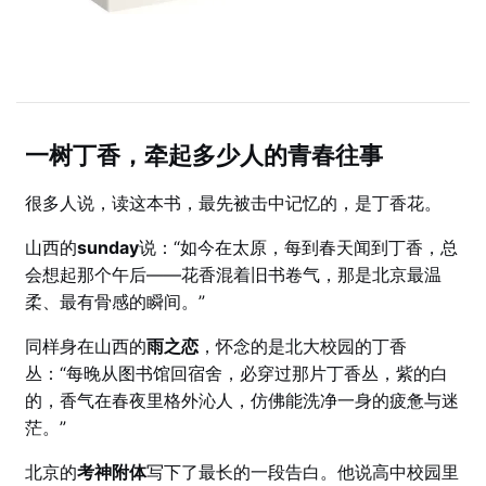
一树丁香，牵起多少人的青春往事
很多人说，读这本书，最先被击中记忆的，是丁香花。
山西的
sunday
说：“如今在太原，每到春天闻到丁香，总
会想起那个午后——花香混着旧书卷气，那是北京最温
柔、最有骨感的瞬间。”
同样身在山西的
雨之恋
，怀念的是北大校园的丁香
丛：“每晚从图书馆回宿舍，必穿过那片丁香丛，紫的白
的，香气在春夜里格外沁人，仿佛能洗净一身的疲惫与迷
茫。”
北京的
考神附体
写下了最长的一段告白。他说高中校园里